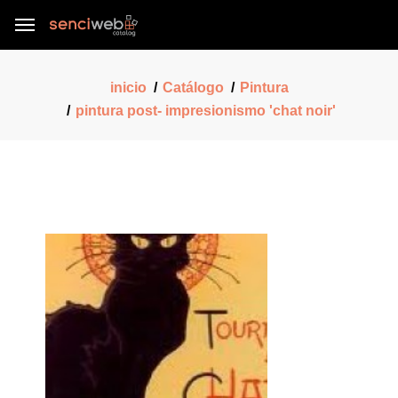
inicio
Catálogo
Pintura
pintura post- impresionismo 'chat noir'